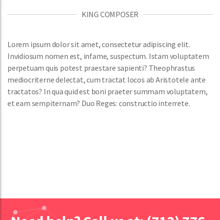
KING COMPOSER
Lorem ipsum dolor sit amet, consectetur adipiscing elit.
Invidiosum nomen est, infame, suspectum. Istam voluptatem
perpetuam quis potest praestare sapienti? Theophrastus
mediocriterne delectat, cum tractat locos ab Aristotele ante
tractatos? In qua quid est boni praeter summam voluptatem,
et eam sempiternam? Duo Reges: constructio interrete.