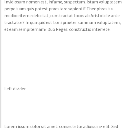
Invidiosum nomen est, infame, suspectum. Istam voluptatem
perpetuam quis potest praestare sapienti? Theophrastus
mediocriterne delectat, cum tractat locos ab Aristotele ante
tractatos? In qua quid est boni praeter summam voluptatem,
et eam sempiternam? Duo Reges: constructio interrete.
Left divider
Lorem ipsum dolor sit amet, consectetur adipiscing elit. Sed